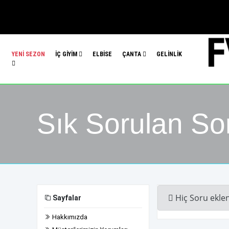
YENİ SEZON
İÇ GİYİM
ELBİSE
ÇANTA
GELİNLİK
Sık Sorulan So
Hiç Soru ekle
Sayfalar
Hakkımızda