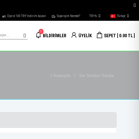
Üye ol 100 TRY İndirim kazan
Siparişim Nerede?
TRY ₺
Türkçe
1
BİLDİRİMLER
ÜYELİK
SEPET
[ 0.00 TL ]
Anasayfa
/
Sık Sorulan Sorular