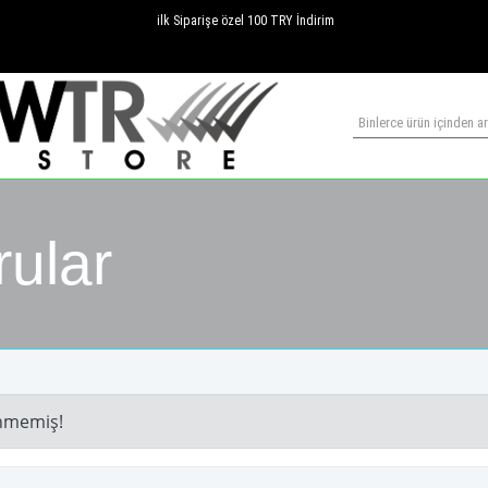
ilk Siparişe özel 100 TRY İndirim
rular
nmemiş!