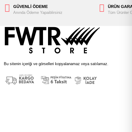
GÜVENLİ ÖDEME
ÜRÜN GARA
Anında Ödeme Yapaiblirsiniz
Tüm Ürünler Ga
Bu sitenin içeriği ve görselleri kopyalanamaz veya satılamaz.