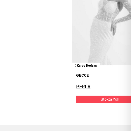
Kargo Bedava
GECCE
PERLA
Stokta Yok