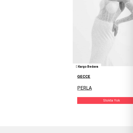
Kargo Bedava
GECCE
PERLA
Stokta Yok