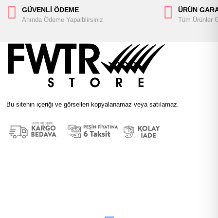
GÜVENLİ ÖDEME
ÜRÜN GARA
Anında Ödeme Yapaiblirsiniz
Tüm Ürünler Ga
Bu sitenin içeriği ve görselleri kopyalanamaz veya satılamaz.