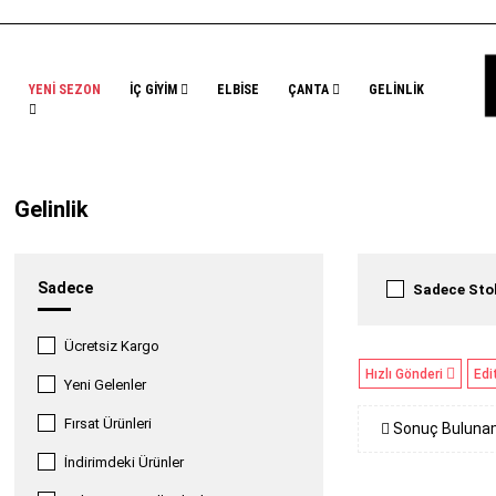
YENİ SEZON
İÇ GİYİM
ELBİSE
ÇANTA
GELİNLİK
Gelinlik
Sadece
Sadece Stok
Ücretsiz Kargo
Hızlı Gönderi
Edi
Yeni Gelenler
Fırsat Ürünleri
Sonuç Buluna
İndirimdeki Ürünler