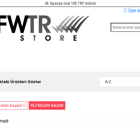
ilk Siparişe özel 100 TRY İndirim
Üye o
taki Ürünleri Göster
A-Z
törün Seçimi
FİLTRELERİ KALDIR
madı