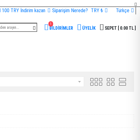
l 100 TRY İndirim kazan
Siparişim Nerede?
TRY ₺
Türkçe
1
BİLDİRİMLER
ÜYELİK
SEPET
[ 0.00 TL ]