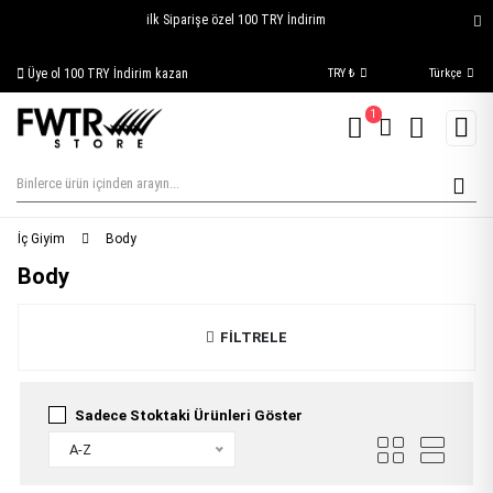
ilk Siparişe özel 100 TRY İndirim
Üye ol 100 TRY İndirim kazan
Siparişim Nerede?
TRY ₺
Türkçe
1
İç Giyim
Body
Body
FİLTRELE
Sadece Stoktaki Ürünleri Göster
A-Z